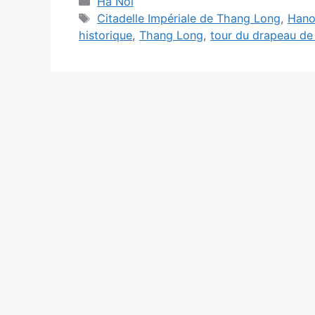
Catégories
Ha Noi
Étiquettes
Citadelle Impériale de Thang Long
,
Hano
historique
,
Thang Long
,
tour du drapeau de