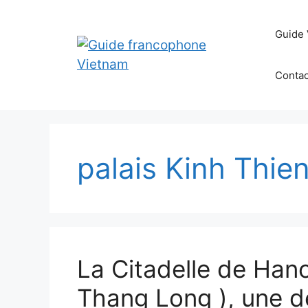
Aller
au
Guide 
contenu
Contac
palais Kinh Thie
La Citadelle de Hano
Thang Long ), une de