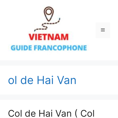
Aller
au
contenu
Menu
ol de Hai Van
Col de Hai Van ( Col