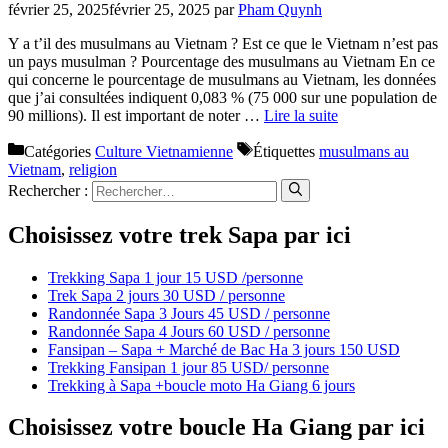
février 25, 2025
février 25, 2025
par
Pham Quynh
Y a t’il des musulmans au Vietnam ? Est ce que le Vietnam n’est pas
un pays musulman ? Pourcentage des musulmans au Vietnam En ce
qui concerne le pourcentage de musulmans au Vietnam, les données
que j’ai consultées indiquent 0,083 % (75 000 sur une population de
90 millions). Il est important de noter …
Lire la suite
Catégories
Culture Vietnamienne
Étiquettes
musulmans au
Vietnam
,
religion
Rechercher :
Choisissez votre trek Sapa par ici
Trekking Sapa 1 jour 15 USD /personne
Trek Sapa 2 jours 30 USD / personne
Randonnée Sapa 3 Jours 45 USD / personne
Randonnée Sapa 4 Jours 60 USD / personne
Fansipan – Sapa + Marché de Bac Ha 3 jours 150 USD
Trekking Fansipan 1 jour 85 USD/ personne
Trekking à Sapa +boucle moto Ha Giang 6 jours
Choisissez votre boucle Ha Giang par ici