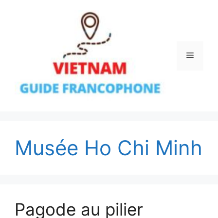
Aller
au
contenu
Menu
Musée Ho Chi Minh
Pagode au pilier