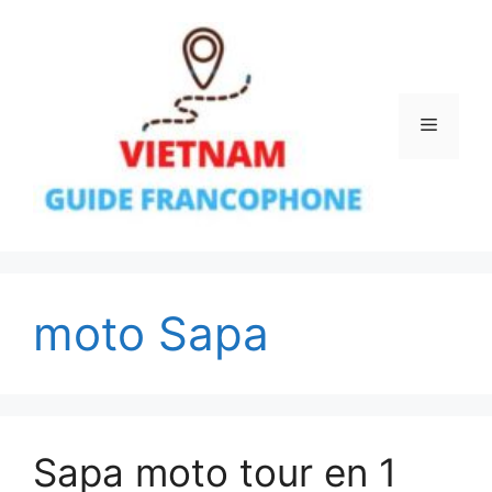
Aller
au
contenu
Menu
moto Sapa
Sapa moto tour en 1