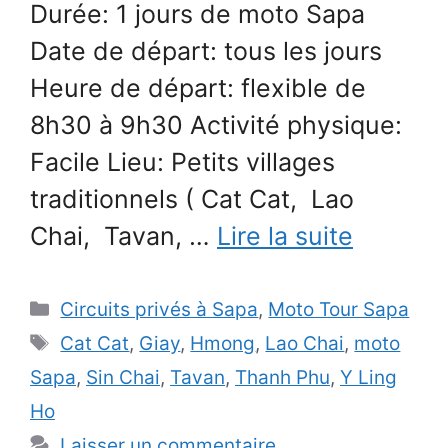
Durée: 1 jours de moto Sapa
Date de départ: tous les jours
Heure de départ: flexible de
8h30 à 9h30 Activité physique:
Facile Lieu: Petits villages
traditionnels ( Cat Cat, Lao
Chai, Tavan, …
Lire la suite
Catégories
Circuits privés à Sapa
,
Moto Tour Sapa
Étiquettes
Cat Cat
,
Giay
,
Hmong
,
Lao Chai
,
moto
Sapa
,
Sin Chai
,
Tavan
,
Thanh Phu
,
Y Ling
Ho
Laisser un commentaire