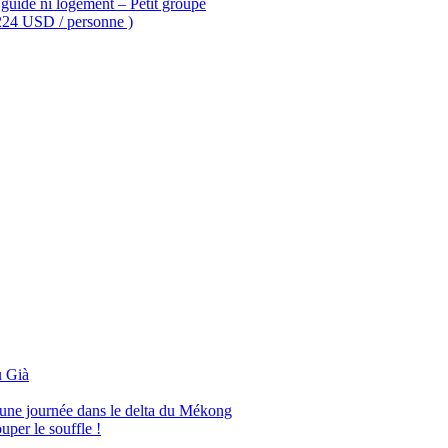
guide ni logement – Petit groupe
 224 USD / personne )
 Già
’une journée dans le delta du Mékong
per le souffle !