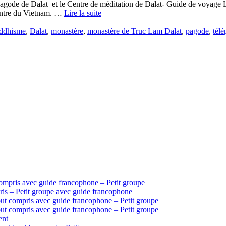
agode de Dalat et le Centre de méditation de Dalat- Guide de voyage 
centre du Vietnam. …
Lire la suite
ddhisme
,
Dalat
,
monastère
,
monastère de Truc Lam Dalat
,
pagode
,
télé
ompris avec guide francophone – Petit groupe
is – Petit groupe avec guide francophone
ut compris avec guide francophone – Petit groupe
ut compris avec guide francophone – Petit groupe
ent