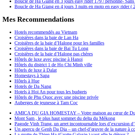
Boucle de Ha Giang en 3 jours easy rider 179 / personne- Sans 
Boucle de Ha Giang en 4 jours 3 nuits en moto en easy rider (
Mes Recommendations
Hotels recommendés au Vietnam
Croisières dans la baie de Lan Ha
Croisières de la baie d’Halong pour les familles
Croisières dans la baie de Bai Tu Long
Croisières de la baie d’Halong pas chères
Hôtels de luxe avec piscine à Hanoi
Hôtels du district 1 de Ho Chi Minh ville
Hôtels de luxe à Dalat
Homestays à Sapa
Hôtels à Hue
Hotels de Da Nang
Hotels à Hoi An pour tous les budgets
Hôtels de Phu Quoc avec une piscine privée
Auberges de jeunesse à Tam Coc
AMICA DU GIA HOMESTAY – Votre maison au cœur de Du
Mont Sam , le plus haut sommet du delta du Mékong
Pagode Vinh Trang, un arret incontournable lors d’excursion d
Un aperçu de Genh Da Dia – un chef-d’œuvre de la nature à cou
La grotte de Thien Ha (Grotte Galaxie ) vaut-elle le détour ?