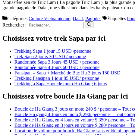
Monastère zen de Truc Lam ( La pagode Truc Lam ), la plus grande p
grande pagode de Dalat, une ville située dans les hauts plateaux du 
Catégories
Culture Vietnamienne
,
Dalat
,
Pagodes
Étiquettes
bou
Rechercher :
Choisissez votre trek Sapa par ici
Trekking Sapa 1 jour 15 USD /personne
Trek Sapa 2 jours 30 USD / personne
Randonnée Sapa 3 Jours 45 USD / personne
Randonnée Sapa 4 Jours 60 USD / personne
Fansipan – Sapa + Marché de Bac Ha 3 jours 150 USD
Trekking Fansipan 1 jour 85 USD/ personne
Trekking à Sapa +boucle moto Ha Giang 6 jours
Choisissez votre boucle Ha Giang par ici
Boucle de Ha Giang 3 jours en moto 240 $ / personne – Tout c
Boucle Ha giang 4 Jours en moto $ 290/ personne – Tout compr
Boucle de Ha Giang en 4 jours en voiture $ 350/ personne – To
Boucle de Ha Giang en 3 jours en voiture $ 280/ personne – To
Location de voiture pour boucle Ha Giang sans guide ni logem