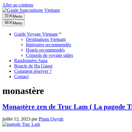
Aller au contenu
Menu
Menu
Guide Voyage Vietnam
Destinations Vietnam
Itinéraires recommendés
Hotels recommendés
Conseils de voyage utiles
Randonnées Sapa
Boucle de Ha Giang
Comment réserver ?
Contact
monastère
Monastère zen de Truc Lam ( La pagode Tr
juillet 12, 2023
par
Pham Quynh