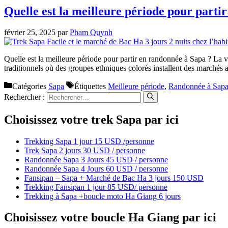
Quelle est la meilleure période pour parti
février 25, 2025
par
Pham Quynh
Quelle est la meilleure période pour partir en randonnée à Sapa ? La 
traditionnels où des groupes ethniques colorés installent des marché
Catégories
Sapa
Étiquettes
Meilleure période
,
Randonnée à Sap
Rechercher :
Choisissez votre trek Sapa par ici
Trekking Sapa 1 jour 15 USD /personne
Trek Sapa 2 jours 30 USD / personne
Randonnée Sapa 3 Jours 45 USD / personne
Randonnée Sapa 4 Jours 60 USD / personne
Fansipan – Sapa + Marché de Bac Ha 3 jours 150 USD
Trekking Fansipan 1 jour 85 USD/ personne
Trekking à Sapa +boucle moto Ha Giang 6 jours
Choisissez votre boucle Ha Giang par ici