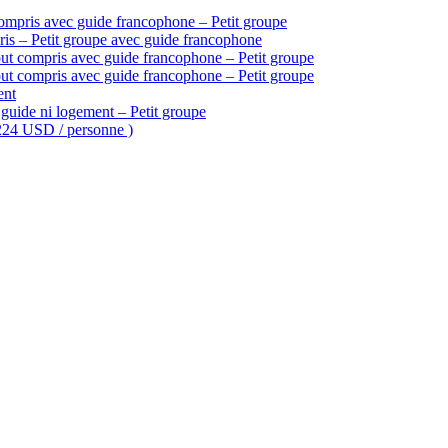
ompris avec guide francophone – Petit groupe
is – Petit groupe avec guide francophone
ut compris avec guide francophone – Petit groupe
ut compris avec guide francophone – Petit groupe
ent
guide ni logement – Petit groupe
 224 USD / personne )