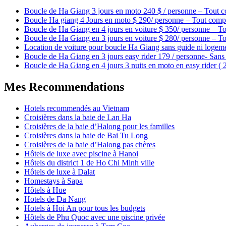
Boucle de Ha Giang 3 jours en moto 240 $ / personne – Tout c
Boucle Ha giang 4 Jours en moto $ 290/ personne – Tout compr
Boucle de Ha Giang en 4 jours en voiture $ 350/ personne – To
Boucle de Ha Giang en 3 jours en voiture $ 280/ personne – To
Location de voiture pour boucle Ha Giang sans guide ni logem
Boucle de Ha Giang en 3 jours easy rider 179 / personne- Sans 
Boucle de Ha Giang en 4 jours 3 nuits en moto en easy rider (
Mes Recommendations
Hotels recommendés au Vietnam
Croisières dans la baie de Lan Ha
Croisières de la baie d’Halong pour les familles
Croisières dans la baie de Bai Tu Long
Croisières de la baie d’Halong pas chères
Hôtels de luxe avec piscine à Hanoi
Hôtels du district 1 de Ho Chi Minh ville
Hôtels de luxe à Dalat
Homestays à Sapa
Hôtels à Hue
Hotels de Da Nang
Hotels à Hoi An pour tous les budgets
Hôtels de Phu Quoc avec une piscine privée