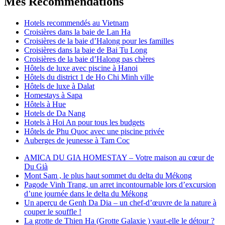
Mes Recommendations
Hotels recommendés au Vietnam
Croisières dans la baie de Lan Ha
Croisières de la baie d’Halong pour les familles
Croisières dans la baie de Bai Tu Long
Croisières de la baie d’Halong pas chères
Hôtels de luxe avec piscine à Hanoi
Hôtels du district 1 de Ho Chi Minh ville
Hôtels de luxe à Dalat
Homestays à Sapa
Hôtels à Hue
Hotels de Da Nang
Hotels à Hoi An pour tous les budgets
Hôtels de Phu Quoc avec une piscine privée
Auberges de jeunesse à Tam Coc
AMICA DU GIA HOMESTAY – Votre maison au cœur de
Du Già
Mont Sam , le plus haut sommet du delta du Mékong
Pagode Vinh Trang, un arret incontournable lors d’excursion
d’une journée dans le delta du Mékong
Un aperçu de Genh Da Dia – un chef-d’œuvre de la nature à
couper le souffle !
La grotte de Thien Ha (Grotte Galaxie ) vaut-elle le détour ?