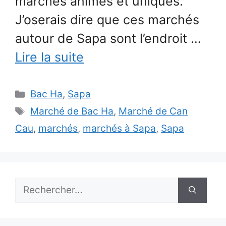
marchés animés et uniques.
J’oserais dire que ces marchés
autour de Sapa sont l’endroit …
Lire la suite
Catégories
Bac Ha
,
Sapa
Étiquettes
Marché de Bac Ha
,
Marché de Can
Cau
,
marchés
,
marchés à Sapa
,
Sapa
Rechercher :