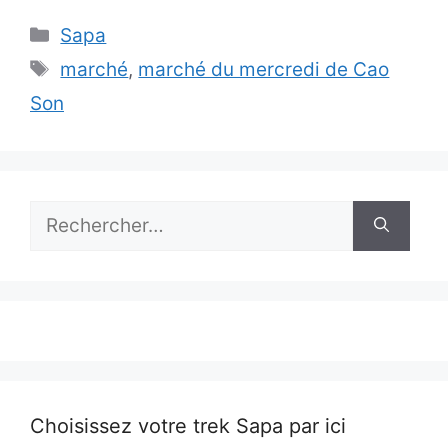
Catégories
Sapa
Étiquettes
marché
,
marché du mercredi de Cao
Son
Rechercher :
Choisissez votre trek Sapa par ici