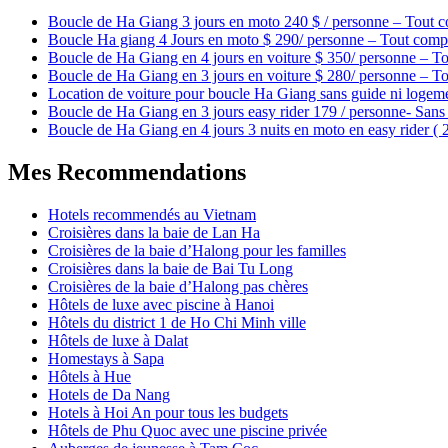
Boucle de Ha Giang 3 jours en moto 240 $ / personne – Tout c
Boucle Ha giang 4 Jours en moto $ 290/ personne – Tout compr
Boucle de Ha Giang en 4 jours en voiture $ 350/ personne – To
Boucle de Ha Giang en 3 jours en voiture $ 280/ personne – To
Location de voiture pour boucle Ha Giang sans guide ni logem
Boucle de Ha Giang en 3 jours easy rider 179 / personne- Sans 
Boucle de Ha Giang en 4 jours 3 nuits en moto en easy rider (
Mes Recommendations
Hotels recommendés au Vietnam
Croisières dans la baie de Lan Ha
Croisières de la baie d’Halong pour les familles
Croisières dans la baie de Bai Tu Long
Croisières de la baie d’Halong pas chères
Hôtels de luxe avec piscine à Hanoi
Hôtels du district 1 de Ho Chi Minh ville
Hôtels de luxe à Dalat
Homestays à Sapa
Hôtels à Hue
Hotels de Da Nang
Hotels à Hoi An pour tous les budgets
Hôtels de Phu Quoc avec une piscine privée