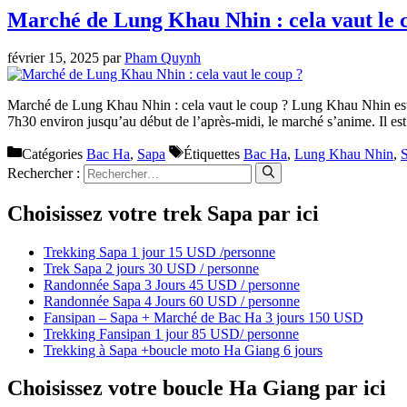
Marché de Lung Khau Nhin : cela vaut le 
février 15, 2025
par
Pham Quynh
Marché de Lung Khau Nhin : cela vaut le coup ? Lung Khau Nhin est un
7h30 environ jusqu’au début de l’après-midi, le marché s’anime. Il es
Catégories
Bac Ha
,
Sapa
Étiquettes
Bac Ha
,
Lung Khau Nhin
,
Rechercher :
Choisissez votre trek Sapa par ici
Trekking Sapa 1 jour 15 USD /personne
Trek Sapa 2 jours 30 USD / personne
Randonnée Sapa 3 Jours 45 USD / personne
Randonnée Sapa 4 Jours 60 USD / personne
Fansipan – Sapa + Marché de Bac Ha 3 jours 150 USD
Trekking Fansipan 1 jour 85 USD/ personne
Trekking à Sapa +boucle moto Ha Giang 6 jours
Choisissez votre boucle Ha Giang par ici