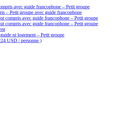
ompris avec guide francophone – Petit groupe
is – Petit groupe avec guide francophone
ut compris avec guide francophone – Petit groupe
ut compris avec guide francophone – Petit groupe
ent
guide ni logement – Petit groupe
 224 USD / personne )