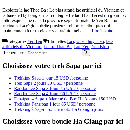
Explorer le lac Thac Ba : Le plus grand lac artificiel du Vietnam et
la baie de Hạ Long sur la montagne Le lac Thac Ba est un grand lac
pittoresque situé dans la province septentrionale de Yen Bai, au
Vietnam. La région abrite plusieurs minorités ethniques qui
maintiennent leur mode de vie traditionnel en …
Lire la suite
Catégories
Yen Bai
Étiquettes
La grotte Thuy Tien
,
lacs
artificiels du Vietnam
,
Le lac Thac Ba
,
Luc Yen
,
Yen Binh
Rechercher :
Choisissez votre trek Sapa par ici
Trekking Sapa 1 jour 15 USD /personne
Trek Sapa 2 jours 30 USD / personne
Randonnée Sapa 3 Jours 45 USD / personne
Randonnée Sapa 4 Jours 60 USD / personne
Fansipan – Sapa + Marché de Bac Ha 3 jours 150 USD
Trekking Fansipan 1 jour 85 USD/ personne
Trekking à Sapa +boucle moto Ha Giang 6 jours
Choisissez votre boucle Ha Giang par ici