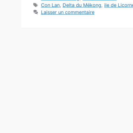
Étiquettes
Con Lan
,
Delta du Mékong
,
ile de Licorn
Laisser un commentaire