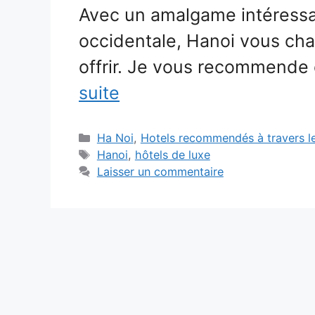
Avec un amalgame intéressan
occidentale, Hanoi vous char
offrir. Je vous recommende
suite
Catégories
Ha Noi
,
Hotels recommendés à travers l
Étiquettes
Hanoi
,
hôtels de luxe
Laisser un commentaire