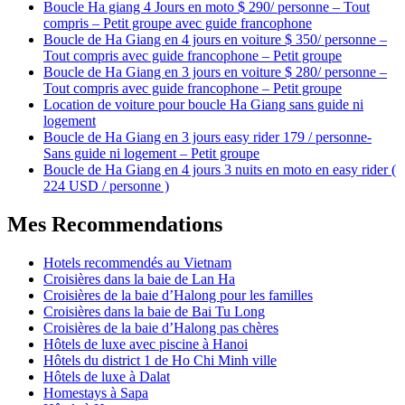
Boucle Ha giang 4 Jours en moto $ 290/ personne – Tout
compris – Petit groupe avec guide francophone
Boucle de Ha Giang en 4 jours en voiture $ 350/ personne –
Tout compris avec guide francophone – Petit groupe
Boucle de Ha Giang en 3 jours en voiture $ 280/ personne –
Tout compris avec guide francophone – Petit groupe
Location de voiture pour boucle Ha Giang sans guide ni
logement
Boucle de Ha Giang en 3 jours easy rider 179 / personne-
Sans guide ni logement – Petit groupe
Boucle de Ha Giang en 4 jours 3 nuits en moto en easy rider (
224 USD / personne )
Mes Recommendations
Hotels recommendés au Vietnam
Croisières dans la baie de Lan Ha
Croisières de la baie d’Halong pour les familles
Croisières dans la baie de Bai Tu Long
Croisières de la baie d’Halong pas chères
Hôtels de luxe avec piscine à Hanoi
Hôtels du district 1 de Ho Chi Minh ville
Hôtels de luxe à Dalat
Homestays à Sapa