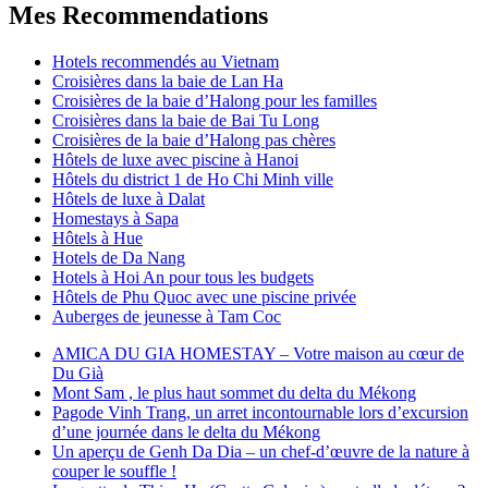
Mes Recommendations
Hotels recommendés au Vietnam
Croisières dans la baie de Lan Ha
Croisières de la baie d’Halong pour les familles
Croisières dans la baie de Bai Tu Long
Croisières de la baie d’Halong pas chères
Hôtels de luxe avec piscine à Hanoi
Hôtels du district 1 de Ho Chi Minh ville
Hôtels de luxe à Dalat
Homestays à Sapa
Hôtels à Hue
Hotels de Da Nang
Hotels à Hoi An pour tous les budgets
Hôtels de Phu Quoc avec une piscine privée
Auberges de jeunesse à Tam Coc
AMICA DU GIA HOMESTAY – Votre maison au cœur de
Du Già
Mont Sam , le plus haut sommet du delta du Mékong
Pagode Vinh Trang, un arret incontournable lors d’excursion
d’une journée dans le delta du Mékong
Un aperçu de Genh Da Dia – un chef-d’œuvre de la nature à
couper le souffle !