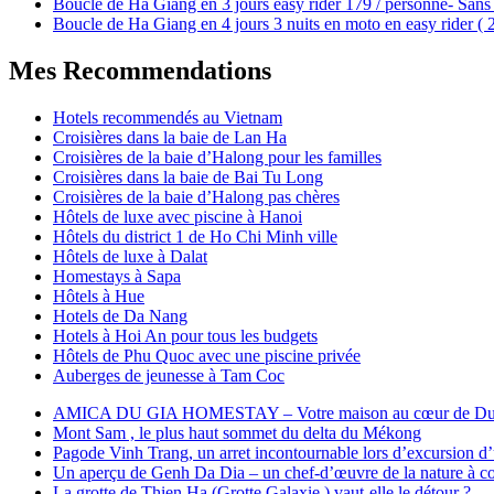
Boucle de Ha Giang en 3 jours easy rider 179 / personne- Sans 
Boucle de Ha Giang en 4 jours 3 nuits en moto en easy rider (
Mes Recommendations
Hotels recommendés au Vietnam
Croisières dans la baie de Lan Ha
Croisières de la baie d’Halong pour les familles
Croisières dans la baie de Bai Tu Long
Croisières de la baie d’Halong pas chères
Hôtels de luxe avec piscine à Hanoi
Hôtels du district 1 de Ho Chi Minh ville
Hôtels de luxe à Dalat
Homestays à Sapa
Hôtels à Hue
Hotels de Da Nang
Hotels à Hoi An pour tous les budgets
Hôtels de Phu Quoc avec une piscine privée
Auberges de jeunesse à Tam Coc
AMICA DU GIA HOMESTAY – Votre maison au cœur de Du
Mont Sam , le plus haut sommet du delta du Mékong
Pagode Vinh Trang, un arret incontournable lors d’excursion d
Un aperçu de Genh Da Dia – un chef-d’œuvre de la nature à cou
La grotte de Thien Ha (Grotte Galaxie ) vaut-elle le détour ?