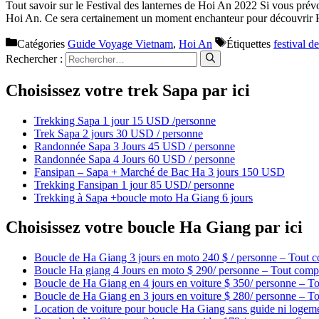
Tout savoir sur le Festival des lanternes de Hoi An 2022 Si vous prév
Hoi An. Ce sera certainement un moment enchanteur pour découvrir 
Catégories
Guide Voyage Vietnam
,
Hoi An
Étiquettes
festival d
Rechercher :
Choisissez votre trek Sapa par ici
Trekking Sapa 1 jour 15 USD /personne
Trek Sapa 2 jours 30 USD / personne
Randonnée Sapa 3 Jours 45 USD / personne
Randonnée Sapa 4 Jours 60 USD / personne
Fansipan – Sapa + Marché de Bac Ha 3 jours 150 USD
Trekking Fansipan 1 jour 85 USD/ personne
Trekking à Sapa +boucle moto Ha Giang 6 jours
Choisissez votre boucle Ha Giang par ici
Boucle de Ha Giang 3 jours en moto 240 $ / personne – Tout c
Boucle Ha giang 4 Jours en moto $ 290/ personne – Tout compr
Boucle de Ha Giang en 4 jours en voiture $ 350/ personne – To
Boucle de Ha Giang en 3 jours en voiture $ 280/ personne – To
Location de voiture pour boucle Ha Giang sans guide ni logem