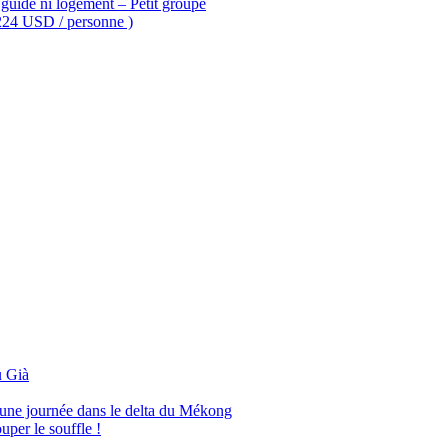
guide ni logement – Petit groupe
 224 USD / personne )
 Già
’une journée dans le delta du Mékong
per le souffle !