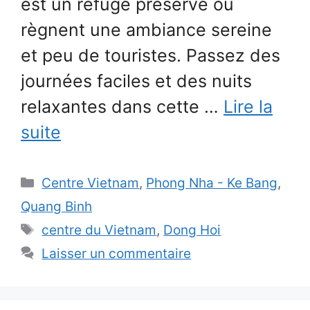
est un refuge préservé où
règnent une ambiance sereine
et peu de touristes. Passez des
journées faciles et des nuits
relaxantes dans cette …
Lire la
suite
Catégories
Centre Vietnam
,
Phong Nha - Ke Bang
,
Quang Binh
Étiquettes
centre du Vietnam
,
Dong Hoi
Laisser un commentaire