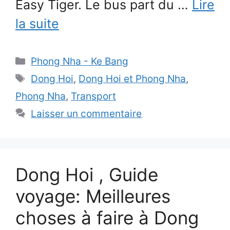
Easy Tiger. Le bus part du …
Lire
la suite
Catégories
Phong Nha - Ke Bang
Étiquettes
Dong Hoi
,
Dong Hoi et Phong Nha
,
Phong Nha
,
Transport
Laisser un commentaire
Dong Hoi , Guide
voyage: Meilleures
choses à faire à Dong