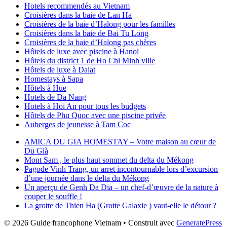
Hotels recommendés au Vietnam
Croisières dans la baie de Lan Ha
Croisières de la baie d’Halong pour les familles
Croisières dans la baie de Bai Tu Long
Croisières de la baie d’Halong pas chères
Hôtels de luxe avec piscine à Hanoi
Hôtels du district 1 de Ho Chi Minh ville
Hôtels de luxe à Dalat
Homestays à Sapa
Hôtels à Hue
Hotels de Da Nang
Hotels à Hoi An pour tous les budgets
Hôtels de Phu Quoc avec une piscine privée
Auberges de jeunesse à Tam Coc
AMICA DU GIA HOMESTAY – Votre maison au cœur de
Du Già
Mont Sam , le plus haut sommet du delta du Mékong
Pagode Vinh Trang, un arret incontournable lors d’excursion
d’une journée dans le delta du Mékong
Un aperçu de Genh Da Dia – un chef-d’œuvre de la nature à
couper le souffle !
La grotte de Thien Ha (Grotte Galaxie ) vaut-elle le détour ?
© 2026 Guide francophone Vietnam
• Construit avec
GeneratePress