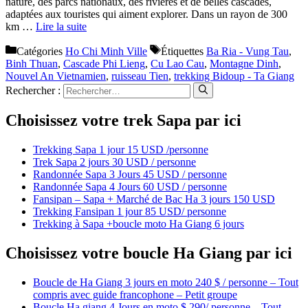
nature, des parcs nationaux, des rivières et de belles cascades,
adaptées aux touristes qui aiment explorer. Dans un rayon de 300
km …
Lire la suite
Catégories
Ho Chi Minh Ville
Étiquettes
Ba Ria - Vung Tau
,
Binh Thuan
,
Cascade Phi Lieng
,
Cu Lao Cau
,
Montagne Dinh
,
Nouvel An Vietnamien
,
ruisseau Tien
,
trekking Bidoup - Ta Giang
Rechercher :
Choisissez votre trek Sapa par ici
Trekking Sapa 1 jour 15 USD /personne
Trek Sapa 2 jours 30 USD / personne
Randonnée Sapa 3 Jours 45 USD / personne
Randonnée Sapa 4 Jours 60 USD / personne
Fansipan – Sapa + Marché de Bac Ha 3 jours 150 USD
Trekking Fansipan 1 jour 85 USD/ personne
Trekking à Sapa +boucle moto Ha Giang 6 jours
Choisissez votre boucle Ha Giang par ici
Boucle de Ha Giang 3 jours en moto 240 $ / personne – Tout
compris avec guide francophone – Petit groupe
Boucle Ha giang 4 Jours en moto $ 290/ personne – Tout