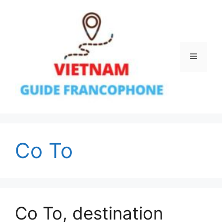
Aller
au
contenu
Menu
Co To
Co To, destination