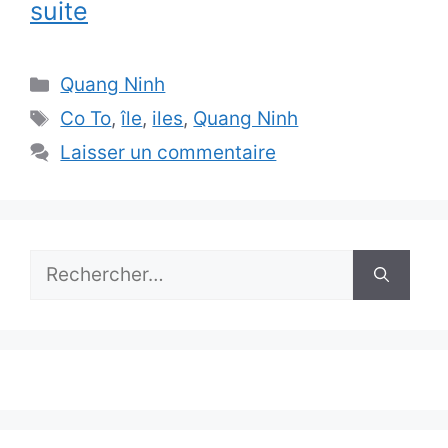
suite
Catégories
Quang Ninh
Étiquettes
Co To
,
île
,
iles
,
Quang Ninh
Laisser un commentaire
Rechercher :