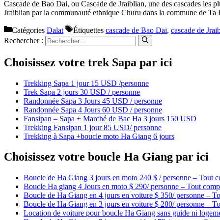
Cascade de Bao Dai, ou Cascade de Jraiblian, une des cascades les pl
Jraiblian par la communauté ethnique Churu dans la commune de Ta 
Catégories
Dalat
Étiquettes
cascade de Bao Dai
,
cascade de Jraib
Rechercher :
Choisissez votre trek Sapa par ici
Trekking Sapa 1 jour 15 USD /personne
Trek Sapa 2 jours 30 USD / personne
Randonnée Sapa 3 Jours 45 USD / personne
Randonnée Sapa 4 Jours 60 USD / personne
Fansipan – Sapa + Marché de Bac Ha 3 jours 150 USD
Trekking Fansipan 1 jour 85 USD/ personne
Trekking à Sapa +boucle moto Ha Giang 6 jours
Choisissez votre boucle Ha Giang par ici
Boucle de Ha Giang 3 jours en moto 240 $ / personne – Tout c
Boucle Ha giang 4 Jours en moto $ 290/ personne – Tout compr
Boucle de Ha Giang en 4 jours en voiture $ 350/ personne – To
Boucle de Ha Giang en 3 jours en voiture $ 280/ personne – To
Location de voiture pour boucle Ha Giang sans guide ni logem