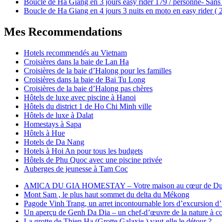
Boucle de Ha Giang en 3 jours easy rider 179 / personne- Sans 
Boucle de Ha Giang en 4 jours 3 nuits en moto en easy rider (
Mes Recommendations
Hotels recommendés au Vietnam
Croisières dans la baie de Lan Ha
Croisières de la baie d’Halong pour les familles
Croisières dans la baie de Bai Tu Long
Croisières de la baie d’Halong pas chères
Hôtels de luxe avec piscine à Hanoi
Hôtels du district 1 de Ho Chi Minh ville
Hôtels de luxe à Dalat
Homestays à Sapa
Hôtels à Hue
Hotels de Da Nang
Hotels à Hoi An pour tous les budgets
Hôtels de Phu Quoc avec une piscine privée
Auberges de jeunesse à Tam Coc
AMICA DU GIA HOMESTAY – Votre maison au cœur de Du
Mont Sam , le plus haut sommet du delta du Mékong
Pagode Vinh Trang, un arret incontournable lors d’excursion d
Un aperçu de Genh Da Dia – un chef-d’œuvre de la nature à cou
La grotte de Thien Ha (Grotte Galaxie ) vaut-elle le détour ?