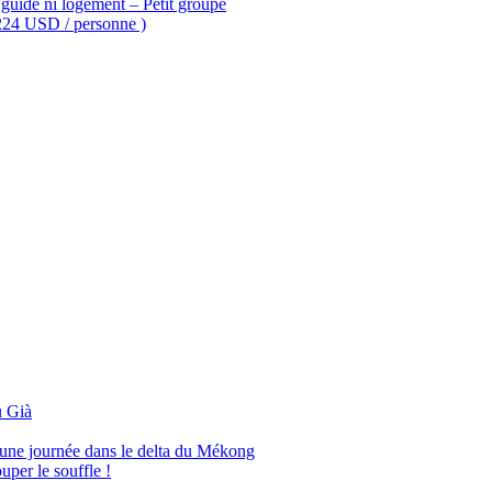
guide ni logement – Petit groupe
 224 USD / personne )
 Già
’une journée dans le delta du Mékong
per le souffle !