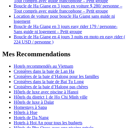
Tout compris avec guide francophone – Petit groupe
Boucle de Ha Giang en 3 jours en voiture $ 280/ personne –
Tout compris avec guide francophone – Petit groupe
Location de voiture pour boucle Ha Giang sans guide ni
logement
Boucle de Ha Giang en 3 jours easy rider 179 / personne-
Sans guide ni logement – Petit groupe
Boucle de Ha Giang en 4 jours 3 nuits en moto en easy rider (
224 USD / personne )
Mes Recommendations
Hotels recommendés au Vietnam
Croisières dans la baie de Lan Ha
Croisières de la baie d’Halong pour les familles
Croisières dans la baie de Bai Tu Long
Croisières de la baie d’Halong pas chères
Hôtels de luxe avec piscine à Hanoi
Hôtels du district 1 de Ho Chi Minh ville
Hôtels de luxe à Dalat
Homestays à Sapa
Hôtels à Hue
Hotels de Da Nang
Hotels à Hoi An pour tous les budgets
Hôtels de Phu Quoc avec une piscine privée