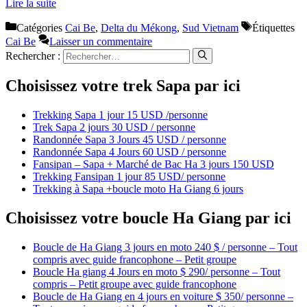
Lire la suite
Catégories
Cai Be
,
Delta du Mékong
,
Sud Vietnam
Étiquettes
Cai Be
Laisser un commentaire
Rechercher :
Choisissez votre trek Sapa par ici
Trekking Sapa 1 jour 15 USD /personne
Trek Sapa 2 jours 30 USD / personne
Randonnée Sapa 3 Jours 45 USD / personne
Randonnée Sapa 4 Jours 60 USD / personne
Fansipan – Sapa + Marché de Bac Ha 3 jours 150 USD
Trekking Fansipan 1 jour 85 USD/ personne
Trekking à Sapa +boucle moto Ha Giang 6 jours
Choisissez votre boucle Ha Giang par ici
Boucle de Ha Giang 3 jours en moto 240 $ / personne – Tout
compris avec guide francophone – Petit groupe
Boucle Ha giang 4 Jours en moto $ 290/ personne – Tout
compris – Petit groupe avec guide francophone
Boucle de Ha Giang en 4 jours en voiture $ 350/ personne –