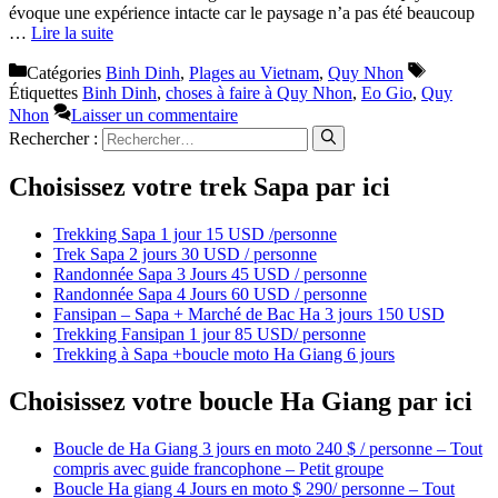
évoque une expérience intacte car le paysage n’a pas été beaucoup
…
Lire la suite
Catégories
Binh Dinh
,
Plages au Vietnam
,
Quy Nhon
Étiquettes
Binh Dinh
,
choses à faire à Quy Nhon
,
Eo Gio
,
Quy
Nhon
Laisser un commentaire
Rechercher :
Choisissez votre trek Sapa par ici
Trekking Sapa 1 jour 15 USD /personne
Trek Sapa 2 jours 30 USD / personne
Randonnée Sapa 3 Jours 45 USD / personne
Randonnée Sapa 4 Jours 60 USD / personne
Fansipan – Sapa + Marché de Bac Ha 3 jours 150 USD
Trekking Fansipan 1 jour 85 USD/ personne
Trekking à Sapa +boucle moto Ha Giang 6 jours
Choisissez votre boucle Ha Giang par ici
Boucle de Ha Giang 3 jours en moto 240 $ / personne – Tout
compris avec guide francophone – Petit groupe
Boucle Ha giang 4 Jours en moto $ 290/ personne – Tout