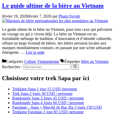
Le guide ultime de la bière au Vietnam
février 19, 2026
février 7, 2026
par
Pham Quynh
Le guide ultime de la bière au Vietnam, pour tous ceux qui prévoient
un voyage ou qui y vivent déjà. La bière au Vietnam est un
formidable mélange de tradition, d’innovation et d’identité culturelle,
offrant un large éventail de bières, des bières pression locales aux
marques mondialement connues, en passant par une scène artisanale
émergente. …
Lire la suite
Catégories
Culture Vietnamienne
Étiquettes
bière au Vietnam
Rechercher :
Choisissez votre trek Sapa par ici
Trekking Sapa 1 jour 15 USD /personne
Trek Sapa 2 jours 30 USD / personne
Randonnée Sapa 3 Jours 45 USD / personne
Randonnée Sapa 4 Jours 60 USD / personne
Fansipan – Sapa + Marché de Bac Ha 3 jours 150 USD
Trekking Fansipan 1 jour 85 USD/ personne