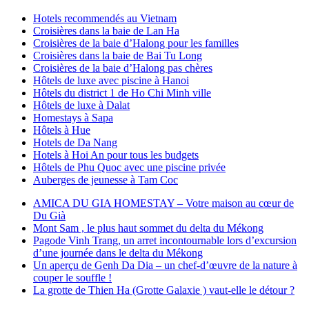
Hotels recommendés au Vietnam
Croisières dans la baie de Lan Ha
Croisières de la baie d’Halong pour les familles
Croisières dans la baie de Bai Tu Long
Croisières de la baie d’Halong pas chères
Hôtels de luxe avec piscine à Hanoi
Hôtels du district 1 de Ho Chi Minh ville
Hôtels de luxe à Dalat
Homestays à Sapa
Hôtels à Hue
Hotels de Da Nang
Hotels à Hoi An pour tous les budgets
Hôtels de Phu Quoc avec une piscine privée
Auberges de jeunesse à Tam Coc
AMICA DU GIA HOMESTAY – Votre maison au cœur de
Du Già
Mont Sam , le plus haut sommet du delta du Mékong
Pagode Vinh Trang, un arret incontournable lors d’excursion
d’une journée dans le delta du Mékong
Un aperçu de Genh Da Dia – un chef-d’œuvre de la nature à
couper le souffle !
La grotte de Thien Ha (Grotte Galaxie ) vaut-elle le détour ?