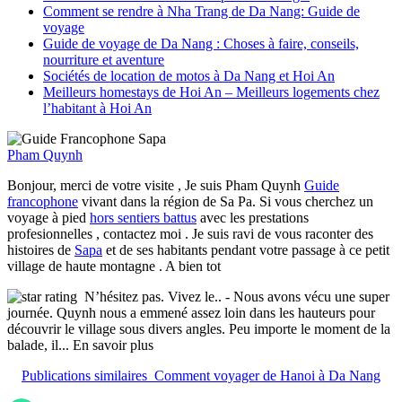
Comment se rendre à Nha Trang de Da Nang: Guide de
voyage
Guide de voyage de Da Nang : Choses à faire, conseils,
nourriture et aventure
Sociétés de location de motos à Da Nang et Hoi An
Meilleurs homestays de Hoi An – Meilleurs logements chez
l’habitant à Hoi An
Pham Quynh
Bonjour, merci de votre visite , Je suis Pham Quynh
Guide
francophone
vivant dans la région de Sa Pa. Si vous cherchez un
voyage à pied
hors sentiers battus
avec les prestations
profesionnelles , contactez moi . Je suis ravi de vous raconter des
histoires de
Sapa
et de ses habitants pendant votre passage à ce petit
village de haute montagne . A bien tot
N’hésitez pas. Vivez le..
- Nous avons vécu une super
journée. Quynh nous a emmené assez loin dans les hauteurs pour
découvrir le village sous divers angles. Peu importe le moment de la
balade, il
... En savoir plus
Publications similaires
Comment voyager de Hanoi à Da Nang