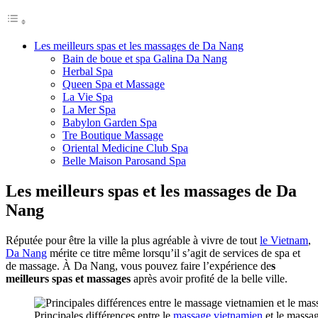
Les meilleurs spas et les massages de Da Nang
Bain de boue et spa Galina Da Nang
Herbal Spa
Queen Spa et Massage
La Vie Spa
La Mer Spa
Babylon Garden Spa
Tre Boutique Massage
Oriental Medicine Club Spa
Belle Maison Parosand Spa
Les meilleurs spas et les massages de Da
Nang
Réputée pour être la ville la plus agréable à vivre de tout
le Vietnam
,
Da Nang
mérite ce titre même lorsqu’il s’agit de services de spa et
de massage. À Da Nang, vous pouvez faire l’expérience de
s
meilleurs spas et massages
après avoir profité de la belle ville.
Principales différences entre le
massage vietnamien
et le massag