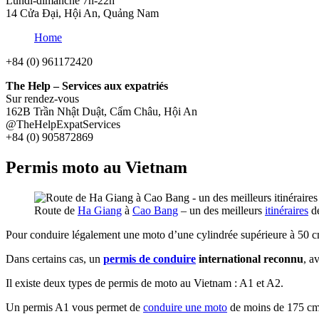
Lundi-dimanche 7h-22h
14 Cửa Đại, Hội An, Quảng Nam
Home
+84 (0) 961172420
The Help – Services aux expatriés
Sur rendez-vous
162B Trần Nhật Duật, Cẩm Châu, Hội An
@TheHelpExpatServices
+84 (0) 905872869
Permis moto au Vietnam
Route de
Ha Giang
à
Cao Bang
– un des meilleurs
itinéraires
de
Pour conduire légalement une moto d’une cylindrée supérieure à 50 c
Dans certains cas, un
permis de conduire
international reconnu
, a
Il existe deux types de permis de moto au Vietnam : A1 et A2.
Un permis A1 vous permet de
conduire une moto
de moins de 175 cm3