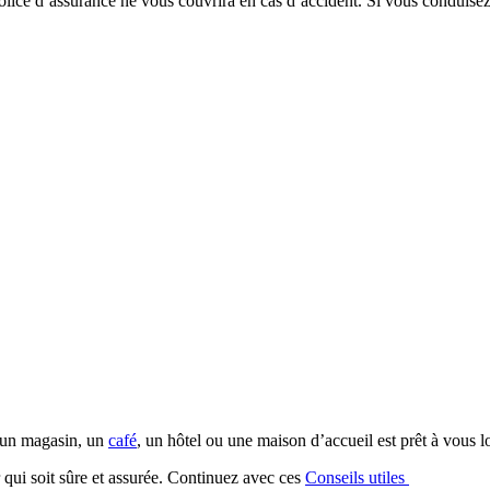
ce d’assurance ne vous couvrira en cas d’accident. Si vous conduisez u
, un magasin, un
café
, un hôtel ou une maison d’accueil est prêt à vou
r qui soit sûre et assurée. Continuez avec ces
Conseils utiles