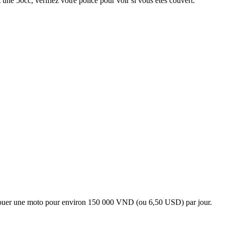
ne 50cc, vérifiez votre police pour voir si vous êtes couvert.
s louer une moto pour environ 150 000 VND (ou 6,50 USD) par jour.