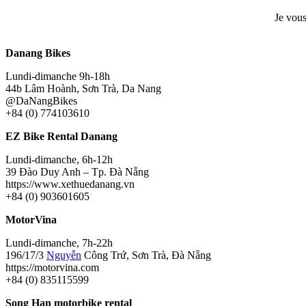
Je vous
Danang Bikes
Lundi-dimanche 9h-18h
44b Lâm Hoành, Sơn Trà, Da Nang
@DaNangBikes
+84 (0) 774103610
EZ Bike Rental Danang
Lundi-dimanche, 6h-12h
39 Đào Duy Anh – Tp. Đà Nẵng
https://www.xethuedanang.vn
+84 (0) 903601605
MotorVina
Lundi-dimanche, 7h-22h
196/17/3
Nguyễn
Công Trứ, Sơn Trà, Đà Nẵng
https://motorvina.com
+84 (0) 835115599
Song Han motorbike rental