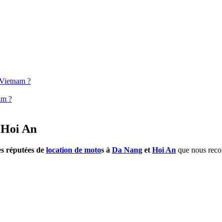
 Vietnam ?
am ?
t Hoi An
es réputées de
location de moto
s à
Da Nang
et
Hoi An
que nous reco