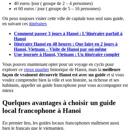
40 euros /jour ( groupe de 2 – 4 personnes)
et 60 euros / jour ( groupe de 5 – 16 personnes)
On peux toujours visiter cette ville de capitale tous seul sans guide,
en suivant ces
itinéraires
Comment passer 3 jours à Hanoi : L’itinéraire parfait à
Hanoi
Itinéraire Hanoi en 48 heures : Que faire en 2 jours à
Hanoi, Vietnam – Visite de Hanoi par soi-même
Une journée à Hanoi, Vietnam : Un itinéraire complet
Vous pouvez maintenant opter pour un voyage en cyclo pour
explorer ce
vieux quartier
historique de Hanoi, mais la
meilleure
façon de vraiment découvrir Hanoi est avec un guide
et si vous
voulez comprendre bien la ville et son histoire, sa richesse et ses
habitants, appeller un guide francophone pour vous accompagner est
mieux
Quelques avantages à choisir un guide
local francophone à Hanoi
En premier lieu, les guides locaux francophones maîtrisent aussi
bien le français que le vietnamien.