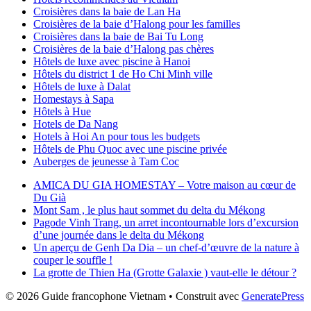
Croisières dans la baie de Lan Ha
Croisières de la baie d’Halong pour les familles
Croisières dans la baie de Bai Tu Long
Croisières de la baie d’Halong pas chères
Hôtels de luxe avec piscine à Hanoi
Hôtels du district 1 de Ho Chi Minh ville
Hôtels de luxe à Dalat
Homestays à Sapa
Hôtels à Hue
Hotels de Da Nang
Hotels à Hoi An pour tous les budgets
Hôtels de Phu Quoc avec une piscine privée
Auberges de jeunesse à Tam Coc
AMICA DU GIA HOMESTAY – Votre maison au cœur de
Du Già
Mont Sam , le plus haut sommet du delta du Mékong
Pagode Vinh Trang, un arret incontournable lors d’excursion
d’une journée dans le delta du Mékong
Un aperçu de Genh Da Dia – un chef-d’œuvre de la nature à
couper le souffle !
La grotte de Thien Ha (Grotte Galaxie ) vaut-elle le détour ?
© 2026 Guide francophone Vietnam
• Construit avec
GeneratePress