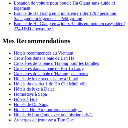
Location de voiture pour boucle Ha Giang sans guide ni
logement
Boucle de Ha Giang en 3 jours easy rider 179 / personne-
Sans guide ni logement – Petit groupe
Boucle de Ha Giang en 4 jours 3 nuits en moto en easy rider (
224 USD / personne )
Mes Recommendations
Hotels recommendés au Vietnam
Croisières dans la baie de Lan Ha
Croisières de la baie d’Halong pour les familles
Croisières dans la baie de Bai Tu Long
Croisières de la baie d’Halong pas chères
Hôtels de luxe avec piscine à Hanoi
Hôtels du district 1 de Ho Chi Minh ville
Hôtels de luxe à Dalat
Homestays à Sapa
Hôtels à Hue
Hotels de Da Nang
Hotels à Hoi An pour tous les budgets
Hôtels de Phu Quoc avec une piscine privée
Auberges de jeunesse à Tam Coc