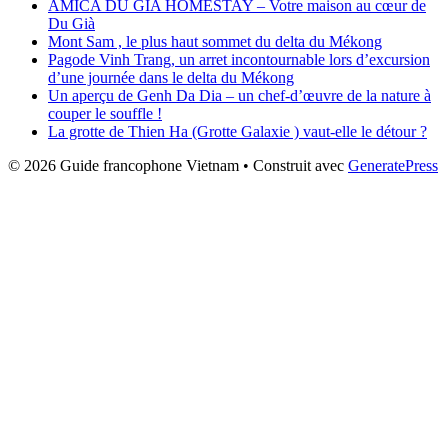
AMICA DU GIA HOMESTAY – Votre maison au cœur de
Du Già
Mont Sam , le plus haut sommet du delta du Mékong
Pagode Vinh Trang, un arret incontournable lors d’excursion
d’une journée dans le delta du Mékong
Un aperçu de Genh Da Dia – un chef-d’œuvre de la nature à
couper le souffle !
La grotte de Thien Ha (Grotte Galaxie ) vaut-elle le détour ?
© 2026 Guide francophone Vietnam
• Construit avec
GeneratePress