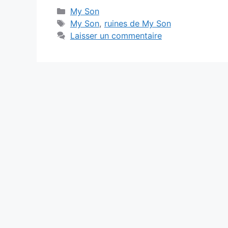
Catégories
My Son
Étiquettes
My Son
,
ruines de My Son
Laisser un commentaire