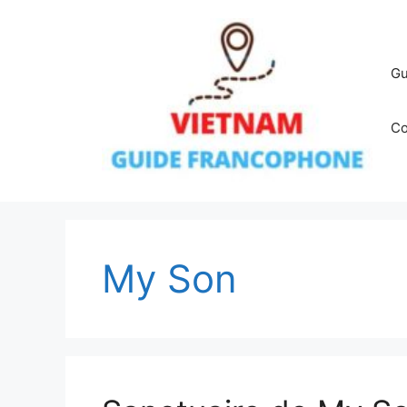
Aller
au
contenu
Gu
Co
My Son