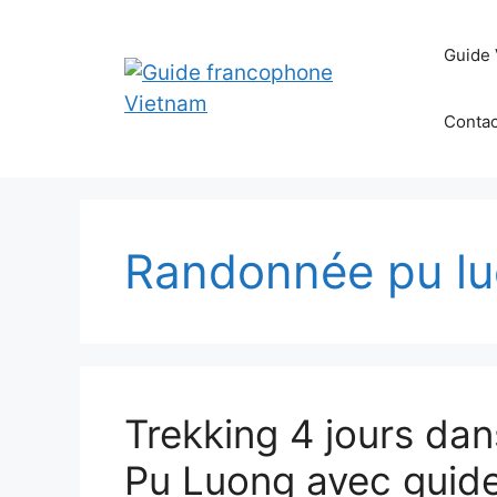
Aller
au
Guide 
contenu
Contac
Randonnée pu l
Trekking 4 jours dan
Pu Luong avec guide