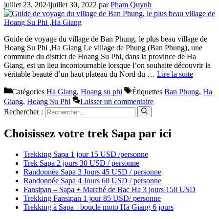
juillet 23, 2024
juillet 30, 2022
par
Pham Quynh
Guide de voyage du village de Ban Phung, le plus beau village de
Hoang Su Phi ,Ha Giang Le village de Phung (Ban Phung), une
commune du district de Hoang Su Phi, dans la province de Ha
Giang, est un lieu incontournable lorsque l’on souhaite découvrir la
véritable beauté d’un haut plateau du Nord du …
Lire la suite
Catégories
Ha Giang
,
Hoang su phi
Étiquettes
Ban Phung
,
Ha
Giang
,
Hoang Su Phi
Laisser un commentaire
Rechercher :
Choisissez votre trek Sapa par ici
Trekking Sapa 1 jour 15 USD /personne
Trek Sapa 2 jours 30 USD / personne
Randonnée Sapa 3 Jours 45 USD / personne
Randonnée Sapa 4 Jours 60 USD / personne
Fansipan – Sapa + Marché de Bac Ha 3 jours 150 USD
Trekking Fansipan 1 jour 85 USD/ personne
Trekking à Sapa +boucle moto Ha Giang 6 jours