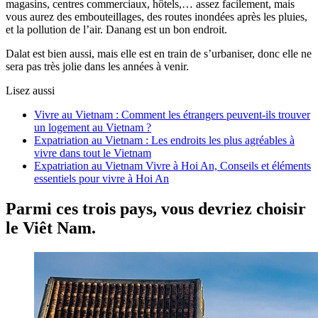
magasins, centres commerciaux, hôtels,… assez facilement, mais
vous aurez des embouteillages, des routes inondées après les pluies,
et la pollution de l’air. Danang est un bon endroit.
Dalat est bien aussi, mais elle est en train de s’urbaniser, donc elle ne
sera pas très jolie dans les années à venir.
Lisez aussi
Vivre au Vietnam : Comment les étrangers peuvent-ils trouver
un logement au Vietnam ?
Expatriation au Vietnam : Les endroits les plus agréables à
vivre dans tout le Vietnam
Expatriation au Vietnam Vivre à Hoi An, Conseils et éléments
essentiels pour vivre à Hoi An
Parmi ces trois pays, vous devriez choisir
le Viêt Nam.