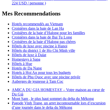
224 USD / personne )
Mes Recommendations
Hotels recommendés au Vietnam
Croisières dans la baie de Lan Ha
Croisières de la baie d’Halong pour les familles
Croisières dans la baie de Bai Tu Long
Croisières de la baie d’Halong pas chères
Hôtels de luxe avec piscine à Hanoi
Hôtels du district 1 de Ho Chi Minh ville
Hôtels de luxe à Dalat
Homestays à Sapa
Hôtels à Hue
Hotels de Da Nang
Hotels à Hoi An pour tous les budgets
Hôtels de Phu Quoc avec une piscine privée
Auberges de jeunesse à Tam Coc
AMICA DU GIA HOMESTAY – Votre maison au cœur de
Du Già
Mont Sam , le plus haut sommet du delta du Mékong
Pagode Vinh Trang, un arret incontournable lors d’excursion
d’une journée dans le delta du Mékong