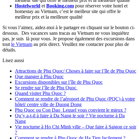
meilleur site qui offre le meilleur prix et la meilleure qualité
Hostelworld
et
Booking.com
pour réserver votre hotel et
homestay au Vietnam, c’est le meilleur site qui offre le
meilleur prix et la meilleure qualité
Si vous l’aimez, aidez-moi à le partager en cliquant sur le bouton ci-
dessous. Des vacances sans tracas au Vietnam ne vous inquiétez
pas, je suis là pour vous. Je propose également des excursions dans
tout
le Vietnam
au prix direct. Veuillez me contacter pour plus de
détails.
Lisez aussi
Attractions de Phu Quoc/ Choses à faire sur l’île de Phu Quoc
Que manger à Phu Quoc
Excursions disponibles sur l’île de Phu Quoc
Se rendre sur l’île de Phu Quoc
Quand visiter Phu Quoc ?
Comment se rendre de l’aéroport de Phu Quoc (PQC) à votre
hôtel/ centre ville de Duong Dong
Phu Quoc ou Con Dao Lequel vous convient le mieux ?
Qu’y a-t-il à faire à Da Nang le soir ? Vie nocturne à Da
Nang
Vie nocturne à Ho Chi Minh ville – Que faire à Saigon ce soir
?
Comment se rendre à Phu Quoc de Ha Tien facilement ?