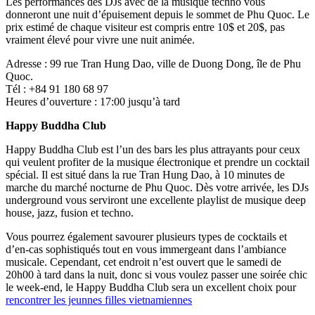
Les performances des DJs avec de la musique techno vous
donneront une nuit d’épuisement depuis le sommet de Phu Quoc. Le
prix estimé de chaque visiteur est compris entre 10$ et 20$, pas
vraiment élevé pour vivre une nuit animée.
Adresse : 99 rue Tran Hung Dao, ville de Duong Dong, île de Phu
Quoc.
Tél : +84 91 180 68 97
Heures d’ouverture : 17:00 jusqu’à tard
Happy Buddha Club
Happy Buddha Club est l’un des bars les plus attrayants pour ceux
qui veulent profiter de la musique électronique et prendre un cocktail
spécial. Il est situé dans la rue Tran Hung Dao, à 10 minutes de
marche du marché nocturne de Phu Quoc. Dès votre arrivée, les DJs
underground vous serviront une excellente playlist de musique deep
house, jazz, fusion et techno.
Vous pourrez également savourer plusieurs types de cocktails et
d’en-cas sophistiqués tout en vous immergeant dans l’ambiance
musicale. Cependant, cet endroit n’est ouvert que le samedi de
20h00 à tard dans la nuit, donc si vous voulez passer une soirée chic
le week-end, le Happy Buddha Club sera un excellent choix pour
rencontrer les jeunnes filles vietnamiennes