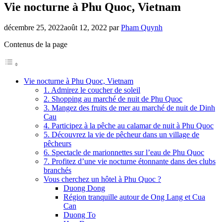
Vie nocturne à Phu Quoc, Vietnam
décembre 25, 2022
août 12, 2022
par
Pham Quynh
Contenus de la page
Vie nocturne à Phu Quoc, Vietnam
1. Admirez le coucher de soleil
2. Shopping au marché de nuit de Phu Quoc
3. Mangez des fruits de mer au marché de nuit de Dinh
Cau
4. Participez à la pêche au calamar de nuit à Phu Quoc
5. Découvrez la vie de pêcheur dans un village de
pêcheurs
6. Spectacle de marionnettes sur l’eau de Phu Quoc
7. Profitez d’une vie nocturne étonnante dans des clubs
branchés
Vous cherchez un hôtel à Phu Quoc ?
Duong Dong
Région tranquille autour de Ong Lang et Cua
Can
Duong To