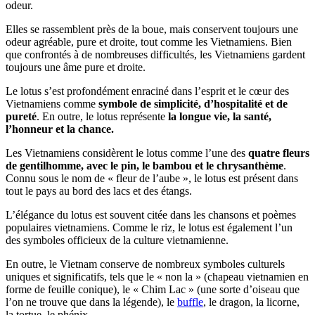
odeur.
Elles se rassemblent près de la boue, mais conservent toujours une
odeur agréable, pure et droite, tout comme les Vietnamiens. Bien
que confrontés à de nombreuses difficultés, les Vietnamiens gardent
toujours une âme pure et droite.
Le lotus s’est profondément enraciné dans l’esprit et le cœur des
Vietnamiens comme
symbole de simplicité, d’hospitalité et de
pureté
. En outre, le lotus représente
la longue vie, la santé,
l’honneur et la chance.
Les Vietnamiens considèrent le lotus comme l’une des
quatre fleurs
de gentilhomme, avec le pin, le bambou et le chrysanthème
.
Connu sous le nom de « fleur de l’aube », le lotus est présent dans
tout le pays au bord des lacs et des étangs.
L’élégance du lotus est souvent citée dans les chansons et poèmes
populaires vietnamiens. Comme le riz, le lotus est également l’un
des symboles officieux de la culture vietnamienne.
En outre, le Vietnam conserve de nombreux symboles culturels
uniques et significatifs, tels que le « non la » (chapeau vietnamien en
forme de feuille conique), le « Chim Lac » (une sorte d’oiseau que
l’on ne trouve que dans la légende), le
buffle
, le dragon, la licorne,
la tortue, le phénix…