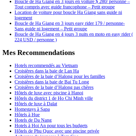
Boucle de Ha Giang en 3 jours en voiture $ 280/ personne –
Tout compris avec guide francophone – Petit groupe
Location de voiture pour boucle Ha Giang sans guide ni
logement
Boucle de Ha Giang en 3 jours easy rider 179 / personne-
Sans guide ni logement – Petit groupe
Boucle de Ha Giang en 4 jours 3 nuits en moto en easy rider (
224 USD / personne )
Mes Recommendations
Hotels recommendés au Vietnam
Croisières dans la baie de Lan Ha
Croisières de la baie d’Halong pour les familles
Croisières dans la baie de Bai Tu Long
Croisières de la baie d’Halong pas chères
Hôtels de luxe avec piscine à Hanoi
Hôtels du district 1 de Ho Chi Minh ville
Hôtels de luxe à Dalat
Homestays à Sapa
Hôtels à Hue
Hotels de Da Nang
Hotels à Hoi An pour tous les budgets
Hôtels de Phu Quoc avec une piscine privée