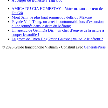
Auberges de jeunesse à Tam Coc
AMICA DU GIA HOMESTAY – Votre maison au cœur de
Du Già
Mont Sam , le plus haut sommet du delta du Mékong
Pagode Vinh Trang, un arret incontournable lors d’excursion
d’une journée dans le delta du Mékong
Un aperçu de Genh Da Dia – un chef-d’œuvre de la nature à
couper le souffle !
La grotte de Thien Ha (Grotte Galaxie ) vaut-elle le détour ?
© 2026 Guide francophone Vietnam
• Construit avec
GeneratePress