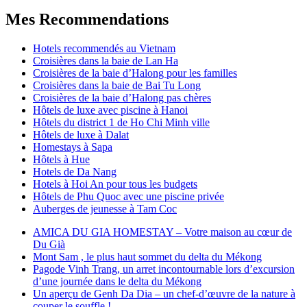
Mes Recommendations
Hotels recommendés au Vietnam
Croisières dans la baie de Lan Ha
Croisières de la baie d’Halong pour les familles
Croisières dans la baie de Bai Tu Long
Croisières de la baie d’Halong pas chères
Hôtels de luxe avec piscine à Hanoi
Hôtels du district 1 de Ho Chi Minh ville
Hôtels de luxe à Dalat
Homestays à Sapa
Hôtels à Hue
Hotels de Da Nang
Hotels à Hoi An pour tous les budgets
Hôtels de Phu Quoc avec une piscine privée
Auberges de jeunesse à Tam Coc
AMICA DU GIA HOMESTAY – Votre maison au cœur de
Du Già
Mont Sam , le plus haut sommet du delta du Mékong
Pagode Vinh Trang, un arret incontournable lors d’excursion
d’une journée dans le delta du Mékong
Un aperçu de Genh Da Dia – un chef-d’œuvre de la nature à
couper le souffle !