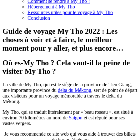
Comment se rendre à My Tho ?
Hébergement à My Tho
Ressources utiles pour le voyage à My Tho
Conclusion
Guide de voyage My Tho 2022 : Les
choses à voir et à faire, le meilleur
moment pour y aller, et plus encore…
Où es-My Tho ? Cela vaut-il la peine de
visiter My Tho ?
La ville de My Tho, qui est le siège de la province de Tien Giang,
une importante province du
delta du Mékong
, sert de point de départ
aux visiteurs pour un voyage mémorable à travers le delta du
Mékong.
My Tho, qui se traduit littéralement par « beau roseau », est situé à
environ 70 kilomètres au nord de
Saigon
et est réputé pour ses
vastes vergers.
Je vous recommende ce site web qui vous aide à trouver des billets
de bus au Vietnam