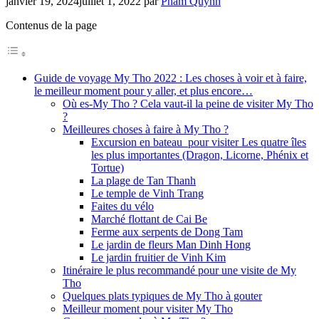
janvier 19, 2024
juillet 1, 2022
par
Pham Quynh
Contenus de la page
Guide de voyage My Tho 2022 : Les choses à voir et à faire,
le meilleur moment pour y aller, et plus encore…
Où es-My Tho ? Cela vaut-il la peine de visiter My Tho
?
Meilleures choses à faire à My Tho ?
Excursion en bateau pour visiter Les quatre îles
les plus importantes (Dragon, Licorne, Phénix et
Tortue)
La plage de Tan Thanh
Le temple de Vinh Trang
Faites du vélo
Marché flottant de Cai Be
Ferme aux serpents de Dong Tam
Le jardin de fleurs Man Dinh Hong
Le jardin fruitier de Vinh Kim
Itinéraire le plus recommandé pour une visite de My
Tho
Quelques plats typiques de My Tho à gouter
Meilleur moment pour visiter My Tho