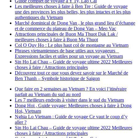
Guide complet de voyage à Y Ty, Lao Cai
Les meilleures choses à faire à Ben Tre : Guide de voyage
une des provinces les plus belles, les plus intactes et les plus
authentiques du Vietnam
Marché dominical de Dong Van , le plus grand lieu d’échange
et de commerce du plateau de Dong Van – Meo Vac
Attractions principales de Buon Ma Thuot Dak Lak /
meilleures choses à faire à Buon Ma Thuot
Col O Quy Ho : Le plus haut col de montagne au Vietnam
Phrases vietnamiennes de base utiles aux voyageurs _
Expressions faciles et utiles pour un voyage au Vietnam
Sin Ho Lai Chau – Guide de voyage ultime 2022 Meilleures
choses à faire / Attractions principales
Découvrez tout ce que vous devez savoir sur le Marché de
Ben Thanh – Symbole historique de Saigon
Que faire en 2 semaines au Vietnam ? En voici l’itinéraire
parfait au Vietnam du sud au nord
Les 7 meilleurs endroits à visiter dans le sud du Vietnam
Dong Hoi , Guide voyage: Meilleures choses à faire à Dong
Hoi, Vietnam
Nghia Lo Vietnam : Guide de voyage Ce vaut le coup d’y
aller ?
Sin Ho Lai Chau – Guide de voyage ultime 2022 Meilleures
choses à faire / Attractions principales