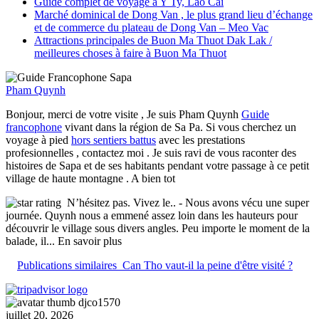
Guide complet de voyage à Y Ty, Lao Cai
Marché dominical de Dong Van , le plus grand lieu d’échange
et de commerce du plateau de Dong Van – Meo Vac
Attractions principales de Buon Ma Thuot Dak Lak /
meilleures choses à faire à Buon Ma Thuot
Pham Quynh
Bonjour, merci de votre visite , Je suis Pham Quynh
Guide
francophone
vivant dans la région de Sa Pa. Si vous cherchez un
voyage à pied
hors sentiers battus
avec les prestations
profesionnelles , contactez moi . Je suis ravi de vous raconter des
histoires de Sapa et de ses habitants pendant votre passage à ce petit
village de haute montagne . A bien tot
N’hésitez pas. Vivez le..
- Nous avons vécu une super
journée. Quynh nous a emmené assez loin dans les hauteurs pour
découvrir le village sous divers angles. Peu importe le moment de la
balade, il
... En savoir plus
Publications similaires
Can Tho vaut-il la peine d'être visité ?
djco1570
juillet 20, 2026