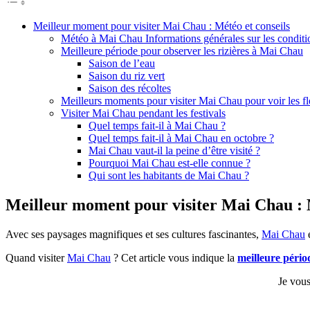
Meilleur moment pour visiter Mai Chau : Météo et conseils
Météo à Mai Chau Informations générales sur les condit
Meilleure période pour observer les rizières à Mai Chau
Saison de l’eau
Saison du riz vert
Saison des récoltes
Meilleurs moments pour visiter Mai Chau pour voir les fl
Visiter Mai Chau pendant les festivals
Quel temps fait-il à Mai Chau ?
Quel temps fait-il à Mai Chau en octobre ?
Mai Chau vaut-il la peine d’être visité ?
Pourquoi Mai Chau est-elle connue ?
Qui sont les habitants de Mai Chau ?
Meilleur moment pour visiter Mai Chau : M
Avec ses paysages magnifiques et ses cultures fascinantes,
Mai Chau
e
Quand visiter
Mai Chau
? Cet article vous indique la
meilleure pério
Je vous