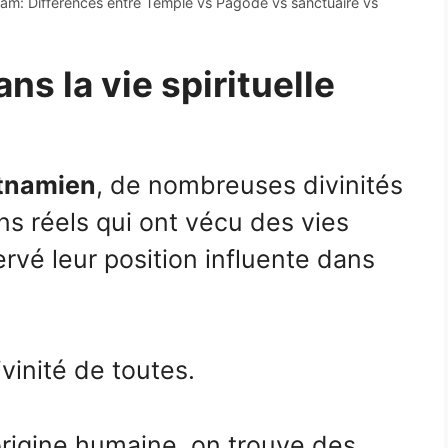
am: Différences entre Temple vs Pagode vs sanctuaire vs
s la vie spirituelle
etnamien
, de nombreuses divinités
ns réels qui ont vécu des vies
rvé leur position influente dans
vinité de toutes.
’origine humaine, on trouve des