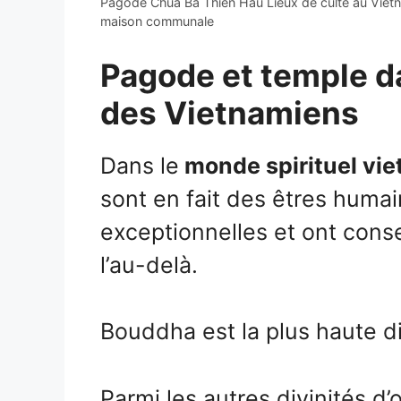
Pagode Chua Ba Thien Hau Lieux de culte au Vietn
maison communale
Pagode et temple dan
des Vietnamiens
Dans le
monde spirituel vi
sont en fait des êtres humai
exceptionnelles et ont conse
l’au-delà.
Bouddha est la plus haute di
Parmi les autres divinités d