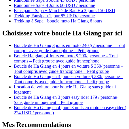
Randonnée Sapa 3 Jours 45 USD / personne
Randonnée Sapa 4 Jours 60 USD / personne
Fansipan – Sapa + Marché de Bac Ha 3 jours 150 USD
Trekking Fansipan 1 jour 85 USD/ personne
Trekking à Sapa +boucle moto Ha Giang 6 jours
Choisissez votre boucle Ha Giang par ici
Boucle de Ha Giang 3 jours en moto 240 $ / personne – Tout
compris avec guide francophone – Petit groupe
Boucle Ha giang 4 Jours en moto $ 290/ personne – Tout
compris – Petit groupe avec guide francophone
Boucle de Ha Giang en 4 jours en voiture $ 350/ personne –
Tout compris avec guide francophone – Petit groupe
Boucle de Ha Giang en 3 jours en voiture $ 280/ personne –
Tout compris avec guide francophone – Petit groupe
Location de voiture pour boucle Ha Giang sans guide ni
logement
Boucle de Ha Giang en 3 jours easy rider 179 / personne-
Sans guide ni logement – Petit groupe
Boucle de Ha Giang en 4 jours 3 nuits en moto en easy rider (
224 USD / personne )
Mes Recommendations