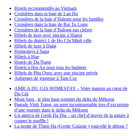
Hotels recommendés au Vietnam
Croisières dans la baie de Lan Ha
Croisières de la baie d’Halong pour les familles
Croisières dans la baie de Bai Tu Long
Croisières de la baie d’Halong pas chères
Hôtels de luxe avec piscine à Hanoi
Hôtels du district 1 de Ho Chi Minh ville
Hôtels de luxe à Dalat
Homestays à Sapa
Hôtels à Hue
Hotels de Da Nang
Hotels à Hoi An pour tous les budgets
Hôtels de Phu Quoc avec une piscine privée
Auberges de jeunesse à Tam Coc
AMICA DU GIA HOMESTAY – Votre maison au cœur de
Du Già
Mont Sam , le plus haut sommet du delta du Mékong
Pagode Vinh Trang, un arret incontournable lors d’excursion
d’une journée dans le delta du Mékong
Un aperçu de Genh Da Dia – un chef-d’œuvre de la nature à
couper le souffle !
La grotte de Thien Ha (Grotte Galaxie ) vaut-elle le détour ?