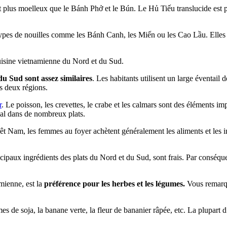
est plus moelleux que le Bánh Phở et le Bún. Le Hủ Tiếu translucide est
pes de nouilles comme les Bánh Canh, les Miến ou les Cao Lầu. Elles sont
 cuisine vietnamienne du Nord et du Sud.
du Sud sont assez similaires
. Les habitants utilisent un large éventail 
es deux régions.
r
. Le poisson, les crevettes, le crabe et les calmars sont des éléments
al dans de nombreux plats.
êt Nam, les femmes au foyer achètent généralement les aliments et les in
rincipaux ingrédients des plats du Nord et du Sud, sont frais. Par consé
mienne, est la
préférence pour les herbes et les légumes.
Vous remarqu
mes de soja, la banane verte, la fleur de bananier râpée, etc. La plupar