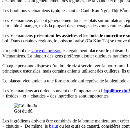
des bouillons sont généralement des légumes, de la viande et du poiss
Les bouillons vietnamiens typiques sont le Canh Rau Ngót Thịt Bằm (
Les Vietnamiens placent généralement tous les plats sur un plateau, ég
leur table à manger, mais la plupart des ménages des zones rurales pla
Les Vietnamiens
présentent les assiettes et les bols de nourriture
bol. Dans certaines régions, le poisson braisé (Cá Kho Tộ) se trouve d
Un petit bol de
sauce de poisson
est également placé sur le plateau. L
Vietnamiens. La plupart des gens préfèrent ajouter quelques tranches 
Chaque personne dispose d’un bol de riz à servir avec la nourriture. L
principaux ustensiles, mais certains enfants utilisent des cuillères. Ils 
Le plateau vietnamien a une forme ronde qui représente la plénitude et 
Les Vietnamiens accordent souvent de l’importance à l’
équilibre du 
« froides » et « chaudes » des ingrédients sont importantes.
Gỏi đu đủ
Les ingrédients doivent être combinés de la bonne manière pour créer 
« chaude ». De même, le
balut
ou les œufs de canard, considérés com