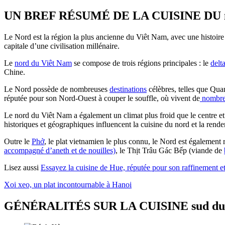
UN BREF RÉSUMÉ DE LA CUISINE DU n
Le Nord est la région la plus ancienne du Viêt Nam, avec une histoir
capitale d’une civilisation millénaire.
Le
nord du Viêt Nam
se compose de trois régions principales : le
delt
Chine.
Le Nord possède de nombreuses
destinations
célèbres, telles que Qu
réputée pour son Nord-Ouest à couper le souffle, où vivent de
nombreu
Le nord du Viêt Nam a également un climat plus froid que le centre et 
historiques et géographiques influencent la cuisine du nord et la renden
Outre le
Phở
, le plat vietnamien le plus connu, le Nord est également
accompagné d’aneth et de nouilles)
, le Thịt Trâu Gác Bếp (viande de
Lisez aussi
Essayez la cuisine de Hue, réputée pour son raffinement et
Xoi xeo, un plat incontournable à Hanoi
GÉNÉRALITÉS SUR LA CUISINE sud du 