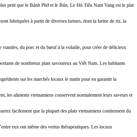
 plus petit que le Bánh Phở et le Bún. Le Hủ Tiếu Nam Vang est le plat
 fabriquées à partir de diverses farines, dont la farine de riz, la
de viandes, du porc et du bœuf à la volaille, pour créer de délicieux
 importants de nombreux plats savoureux au Viêt Nam. Les habitants
grédients sur les marchés locaux le matin pour en garantir la
quent, les aliments vietnamiens conservent normalement leurs saveurs et
erez facilement que la plupart des plats vietnamiens contiennent du
t d’entre eux ont même des vertus thérapeutiques. Les locaux