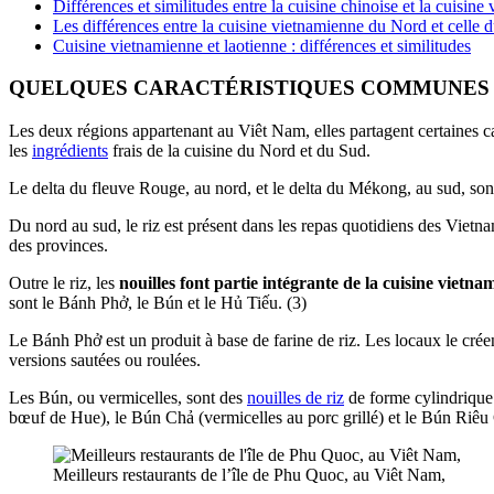
Différences et similitudes entre la cuisine chinoise et la cuisin
Les différences entre la cuisine vietnamienne du Nord et celle 
Cuisine vietnamienne et laotienne : différences et similitudes
QUELQUES CARACTÉRISTIQUES COMMUNES A
Les deux régions appartenant au Viêt Nam, elles partagent certaines ca
les
ingrédients
frais de la cuisine du Nord et du Sud.
Le delta du fleuve Rouge, au nord, et le delta du Mékong, au sud, son
Du nord au sud, le riz est présent dans les repas quotidiens des Vietnam
des provinces.
Outre le riz, les
nouilles font partie intégrante de la cuisine vietna
sont le Bánh Phở, le Bún et le Hủ Tiếu. (3)
Le Bánh Phở est un produit à base de farine de riz. Les locaux le créen
versions sautées ou roulées.
Les Bún, ou vermicelles, sont des
nouilles de riz
de forme cylindrique 
bœuf de Hue), le Bún Chả (vermicelles au porc grillé) et le Bún Riêu 
Meilleurs restaurants de l’île de Phu Quoc, au Viêt Nam,