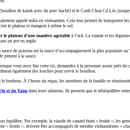
on.
bouillon de katuk avec du porc haché) et le Canh Chua Cá Lóc (soupe a
alement appelé mâm en vietnamien. Cela leur permet de transporter les c
cent le plateau et mangent à même le sol.
 sur le plateau d’une manière agréable
à l’œil. La viande et les légumes
ans un pot en argile.
a sauce de poisson est la sauce d’accompagnement la plus populaire au 
de piment à la sauce.
orsque vous avez fini votre riz, demandez à la personne assise près du c
utilisent également des louches pour servir le bouillon.
le bonheur. À l’heure du repas, les membres de la famille se réunissent e
Yin et du Yang
dans leurs aliments. Ils pensent que le déséquilibre ent
un équilibre. Par exemple, la viande de canard étant « froide », les ge
me « froids », doivent être accompagnés de menthe vietnamienne « cha