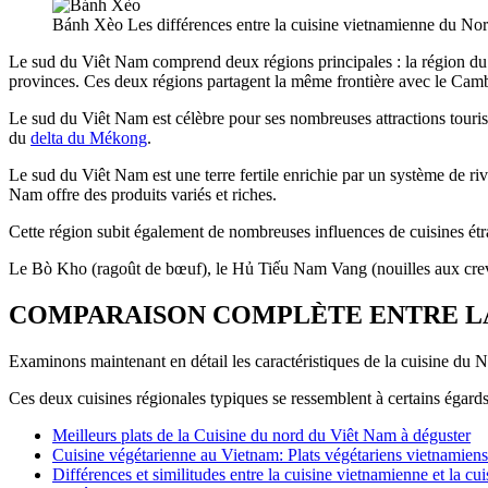
Bánh Xèo Les différences entre la cuisine vietnamienne du Nor
Le sud du Viêt Nam comprend deux régions principales : la région du 
provinces. Ces deux régions partagent la même frontière avec le Cam
Le sud du Viêt Nam est célèbre pour ses nombreuses attractions touri
du
delta du Mékong
.
Le sud du Viêt Nam est une terre fertile enrichie par un système de riv
Nam offre des produits variés et riches.
Cette région subit également de nombreuses influences de cuisines étr
Le Bò Kho (ragoût de bœuf), le Hủ Tiếu Nam Vang (nouilles aux crevet
COMPARAISON COMPLÈTE ENTRE LA 
Examinons maintenant en détail les caractéristiques de la cuisine du N
Ces deux cuisines régionales typiques se ressemblent à certains égards, 
Meilleurs plats de la Cuisine du nord du Viêt Nam à déguster
Cuisine végétarienne au Vietnam: Plats végétariens vietnamiens 
Différences et similitudes entre la cuisine vietnamienne et la cui