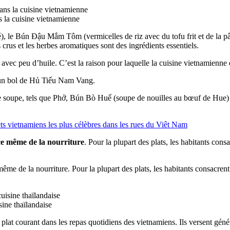
ns la cuisine vietnamienne
), le Bún Đậu Mắm Tôm (vermicelles de riz avec du tofu frit et de la p
 crus et les herbes aromatiques sont des ingrédients essentiels.
er avec peu d’huile. C’est la raison pour laquelle la cuisine vietnamien
 un bol de Hủ Tiếu Nam Vang.
e soupe, tels que Phở, Bún Bò Huế (soupe de nouilles au bœuf de Hue) 
 vietnamiens les plus célèbres dans les rues du Viêt Nam
nce même de la nourriture
. Pour la plupart des plats, les habitants con
 même de la nourriture. Pour la plupart des plats, les habitants consacren
sine thaïlandaise
plat courant dans les repas quotidiens des vietnamiens. Ils versent géné