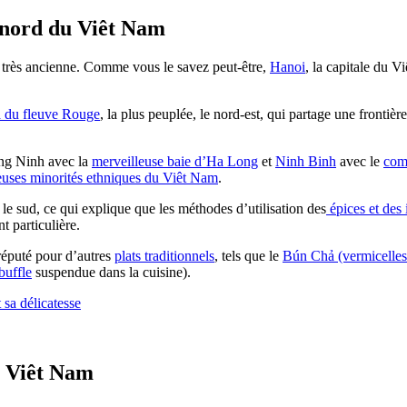
ord du Viêt Nam
e très ancienne. Comme vous le savez peut-être,
Hanoi
, la capitale du 
a du fleuve Rouge
, la plus peuplée, le nord-est, qui partage une frontièr
ang Ninh avec la
merveilleuse baie d’Ha Long
et
Ninh Binh
avec le
com
ses minorités ethniques du Viêt Nam
.
le sud, ce qui explique que les méthodes d’utilisation des
épices et des 
t particulière.
 réputé pour d’autres
plats traditionnels
, tels que le
Bún Chả (vermicelles 
buffle
suspendue dans la cuisine).
 sa délicatesse
Viêt Nam