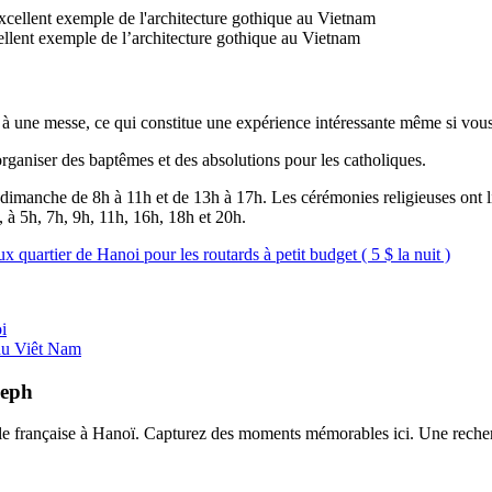
ellent exemple de l’architecture gothique au Vietnam
er à une messe, ce qui constitue une expérience intéressante même si vous
’organiser des baptêmes et des absolutions pour les catholiques.
le dimanche de 8h à 11h et de 13h à 17h. Les cérémonies religieuses ont 
, à 5h, 7h, 9h, 11h, 16h, 18h et 20h.
 quartier de Hanoi pour les routards à petit budget ( 5 $ la nuit )
i
 du Viêt Nam
seph
niale française à Hanoï. Capturez des moments mémorables ici. Une rech