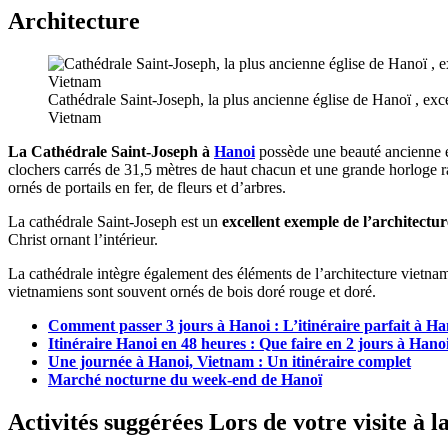
Architecture
Cathédrale Saint-Joseph, la plus ancienne église de Hanoï , exc
Vietnam
La Cathédrale Saint-Joseph à
Hanoi
possède une beauté ancienne et
clochers carrés de 31,5 mètres de haut chacun et une grande horloge r
ornés de portails en fer, de fleurs et d’arbres.
La cathédrale Saint-Joseph est un
excellent exemple de l’architect
Christ ornant l’intérieur.
La cathédrale intègre également des éléments de l’architecture vietnamie
vietnamiens sont souvent ornés de bois doré rouge et doré.
Comment passer 3 jours à Hanoi : L’itinéraire parfait à Ha
Itinéraire Hanoi en 48 heures : Que faire en 2 jours à Han
Une journée à Hanoi, Vietnam : Un itinéraire complet
Marché nocturne du week-end de Hanoï
Activités suggérées Lors de votre visite à 