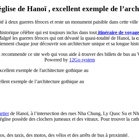
église de Hanoï , excellent exemple de l’arc
isté à deux guerres féroces et reste un monument paisible dans cette vill
historique célèbre qui est toujours inclus dans tout
itinéraire de
voyage
Malgré les guerres féroces qui ont dévasté la quasi-totalité de Hanoï, la
c
viennent chaque jour découvrir son architecture unique et sa longue histo
 recommende ce site web qui vous aide à trouver des billets de bus au
Powered by
12Go system
ellent exemple de l’architecture gothique au
rtier
de Hanoï, à l’intersection des rues Nha Chung, Ly Quoc Su et Nh
église possède des clochers jumeaux et des vitraux. Pour trouver la cath
s, des taxis, des motos, des vélos et des arrêts de bus à proximité.