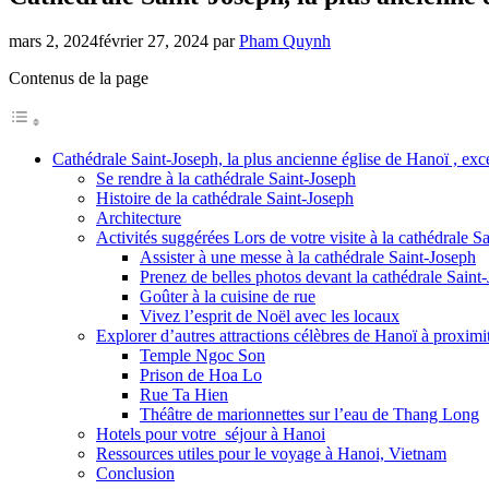
mars 2, 2024
février 27, 2024
par
Pham Quynh
Contenus de la page
Cathédrale Saint-Joseph, la plus ancienne église de Hanoï , exc
Se rendre à la cathédrale Saint-Joseph
Histoire de la cathédrale Saint-Joseph
Architecture
Activités suggérées Lors de votre visite à la cathédrale S
Assister à une messe à la cathédrale Saint-Joseph
Prenez de belles photos devant la cathédrale Saint
Goûter à la cuisine de rue
Vivez l’esprit de Noël avec les locaux
Explorer d’autres attractions célèbres de Hanoï à proximi
Temple Ngoc Son
Prison de Hoa Lo
Rue Ta Hien
Théâtre de marionnettes sur l’eau de Thang Long
Hotels pour votre séjour à Hanoi
Ressources utiles pour le voyage à Hanoi, Vietnam
Conclusion