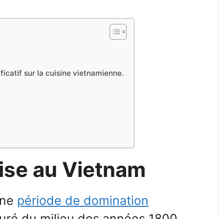
ficatif sur la cuisine vietnamienne.
aise au Vietnam
une
période de domination
uré du milieu des années 1800