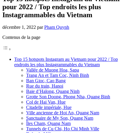
pour 2022 / Top endroits les plus
Instagrammables du Vietnam
décembre 1, 2022
par
Pham Quynh
Contenus de la page
Top 15 hotspots Instagram au Vietnam pour 2022 / Top
endroits les plus Instagrammables du Vietnam
Vallée de Muong Hoa, Sapa
Trang An et Tam Coc, Ninh Binh
Ban Gioc, Cao Bang
Rue du train, Hanoi
Baie d’Halong, Quang Ninh
Grotte Son Doong, Phong Nha, Quang Binh
Col de Hai Van, Hue
Citadelle impériale, Hue
Ville ancienne de Hoi An, Quang Nam
Sanctuaire de My Son, Quang Nam
Îles Cham, Quang Nam
Tunnels de Cu Chi, Ho Chi Minh Ville